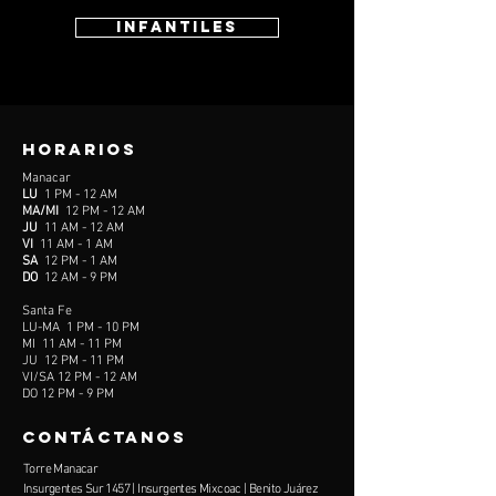
INFANTILES
horarios
Manacar
LU
1 PM - 12 AM
MA/MI
12 PM - 12 AM
JU
11 AM - 12 AM
VI
11 AM - 1 AM
SA
12 PM - 1 AM
DO
12 AM - 9 PM
Santa Fe
LU-MA 1 PM - 10 PM
MI 11 AM - 11 PM
JU 12 PM - 11 PM
VI/SA 12 PM - 12 AM
DO 12 PM - 9 PM
contÁCTANOS
Torre Manacar
Insurgentes Sur 1457 | Insurgentes Mixcoac | Benito Juárez