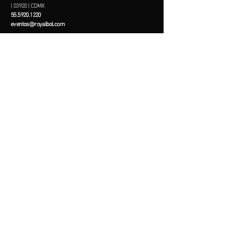
| 03920 | CDMX
55.5920.1220
eventos@royalbol.com
Garden Santa Fe
Guillermo Gonzalez Camarena 1205 | Zedec Sta Fé |
Álvaro Obregón | 01210 | CDMX
55.
5294.3332
eventos@royalbol.com
Menu
Home
Promos
Paquetes
Menú
Sucursales
Precios
Contacto
WHATSAPP
© 2022 Royal Bol